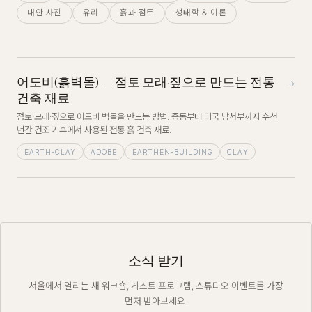
대안 사진
유리
흙과 점토
생태학 & 이론
어도비(흙벽돌) — 점토·모래·짚으로 만드는 전통
→
건축 재료
점토·모래·짚으로 어도비 벽돌을 만드는 방법. 중동부터 미국 남서부까지 수천
년간 건조 기후에서 사용된 전통 흙 건축 재료.
EARTH-CLAY
ADOBE
EARTHEN-BUILDING
CLAY
소식 받기
서울에서 열리는 새 워크숍, 게스트 프로그램, 스튜디오 이벤트를 가장
먼저 받아보세요.