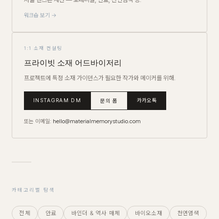
워크숍 보기 →
1:1 소재 컨설팅
프라이빗 소재 어드바이저리
프로젝트에 특정 소재 가이던스가 필요한 작가와 메이커를 위해.
INSTAGRAM DM
카카오톡
문의 폼
또는 이메일:
hello@materialmemorystudio.com
카테고리별 탐색
전체
안료
바인더 & 역사 매체
바이오소재
천연염색