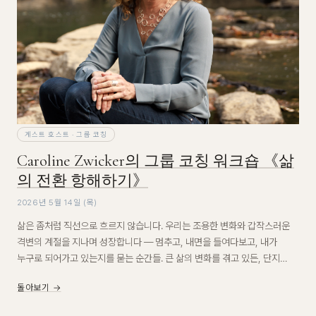
게스트 호스트 · 그룹 코칭
Caroline Zwicker의 그룹 코칭 워크숍 《삶
의 전환 항해하기》
2026년 5월 14일 (목)
삶은 좀처럼 직선으로 흐르지 않습니다. 우리는 조용한 변화와 갑작스러운
격변의 계절을 지나며 성장합니다 — 멈추고, 내면을 들여다보고, 내가
누구로 되어가고 있는지를 묻는 순간들. 큰 삶의 변화를 겪고 있든, 단지
무언가가 달라져야 할 때임을 감지하고 있든 — 이 워크숍은 지금 당신이
돌아보기 →
있는 바로 그 자리에서 시작합니다.