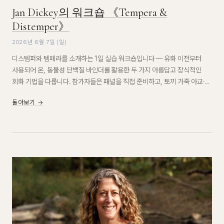
Jan Dickey의 워크숍 《Tempera &
Distemper》
2026년 6월 7일 (일)
디스템퍼와 템페라를 소개하는 1일 실습 워크숍입니다 — 유화 이전부터
사용되어 온, 동물성 단백질 바인더를 활용한 두 가지 아름답고 장식적인
회화 기법을 다룹니다. 참가자들은 패널을 직접 준비하고, 토끼 가죽 아교·
카세인·달걀노른자로 젯소와 물감을 만들며, 중세와 르네상스 기법에서
돌아보기 →
영감을 받은 실습을 통해 현대 작업에도 유효한 역사적 기법을 탐구합니다.