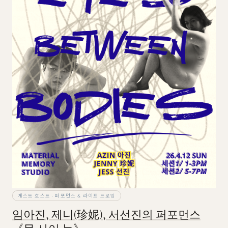
게스트 호스트 · 퍼포먼스 & 라이프 드로잉
임아진, 제니(珍妮), 서선진의 퍼포먼스