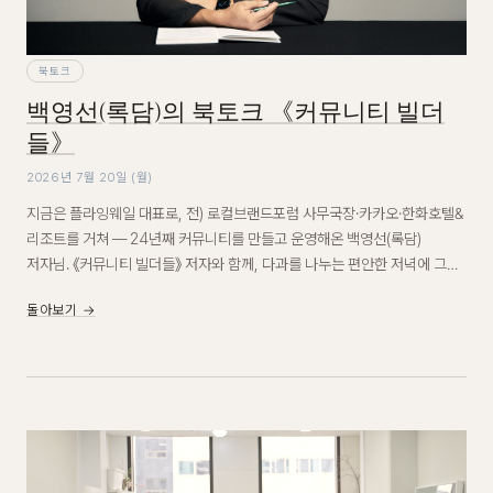
북토크
백영선(록담)의 북토크 《커뮤니티 빌더
들》
2026년 7월 20일 (월)
지금은 플라잉웨일 대표로, 전) 로컬브랜드포럼 사무국장·카카오·한화호텔&
리조트를 거쳐 — 24년째 커뮤니티를 만들고 운영해온 백영선(록담)
저자님. 《커뮤니티 빌더들》 저자와 함께, 다과를 나누는 편안한 저녁에 그의
커뮤니티 이야기를 나눕니다. 북토크 + Q&A. 다과비 1만원, 최대 15명.
돌아보기 →