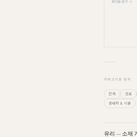
워크숍 보기 →
카테고리별 탐색
전체
안료
생태학 & 이론
유리 — 소재 