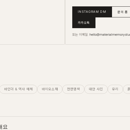
INSTAGRAM DM
문의 폼
카카오톡
또는 이메일:
hello@materialmemorystu
바인더 & 역사 매체
바이오소재
천연염색
대안 사진
유리
개요