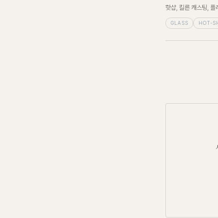
핫샵, 킬른 캐스팅, 
GLASS
HOT-S