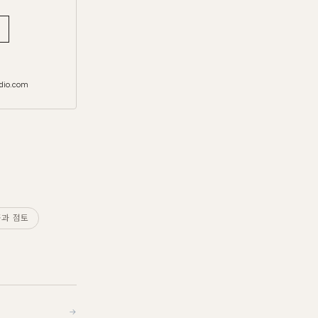
dio.com
흙과 점토
→